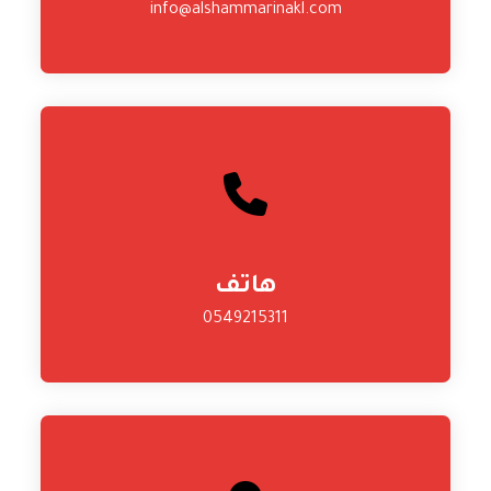
info@alshammarinakl.com
هاتف
0549215311