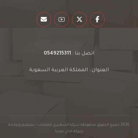
اتصل بنا :
0549215311
العنوان : المملكة العربية السعوية
2026 جميع الحقوق محفوظه شركه الشمبري للنقليات - تصميم وبرمجه
شركه
كيان ميديا