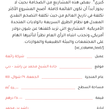
كُبرى”. بعض هذه المشاريع من الضخامة بحيث لا
يجوز أبداً أن تكون القائمة كاملة. أصبح المشروع الأكثر
تكلفة في تاريخ العالم من حيث تكلفة التضخم النقدي
المعدل هو نظام الطرق السريعة بالولايات المتحدة
الأمريكية. المشاريع التي تزيد كلفتها عن بليون دولار
أمريكي، وتجذب انتباه الرأي العام نظراً لتأثيرها الهام
على المجتمعات والبيئة الطبيعية والموازنات.
[/vc_column_text]
عميل
شركة رائعة
موقع
جادة الشيخ محمد بن راشد – دبي
عام المنجزة
الجمعة، ٢٩ شوال، ١٤٤١
٢
مساحة السطح
٤٥٠,٠٠٠ m
قيمة
٢٥٠.٠٠٠ درهم
إدارة
راشد بن محمد