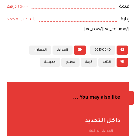
قيمة
٢٥٠.٠٠٠ درهم
إدارة
راشد بن محمد
[/vc_column][/vc_row]
2017-06-10
الحدائق
الحضاري
الذات
غرفة
مطبخ
معيشة
You may also like ...
داخل التجديد
الحدائق
,
الداخلية