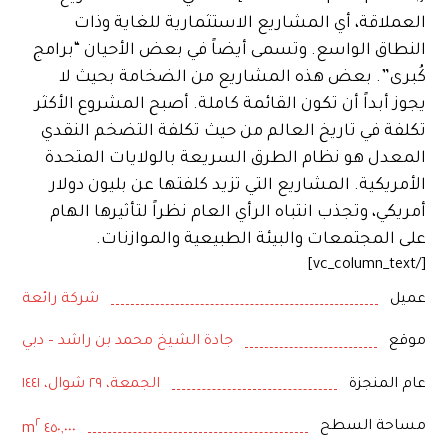
العملاقة، أي المشاريع الاستثمارية للغاية وذات
النطاق الواسع. وتسمى أيضاً في بعض الأحيان “برامج
كُبرى”. بعض هذه المشاريع من الضخامة بحيث لا
يجوز أبداً أن تكون القائمة كاملة. أصبح المشروع الأكثر
تكلفة في تاريخ العالم من حيث تكلفة التضخم النقدي
المعدل هو نظام الطرق السريعة بالولايات المتحدة
الأمريكية. المشاريع التي تزيد كلفتها عن بليون دولار
أمريكي، وتجذب انتباه الرأي العام نظراً لتأثيرها الهام
على المجتمعات والبيئة الطبيعية والموازنات.
[/vc_column_text]
عميل
شركة رائعة
موقع
جادة الشيخ محمد بن راشد – دبي
عام المنجزة
الجمعة، ٢٩ شوال، ١٤٤١
٢
مساحة السطح
٤٥٠,٠٠٠ m