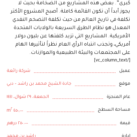
كُبرى”. بعض هذه المشاريع من الضخامة بحيث لا
يجوز أبداً أن تكون القائمة كاملة. أصبح المشروع الأكثر
تكلفة في تاريخ العالم من حيث تكلفة التضخم النقدي
المعدل هو نظام الطرق السريعة بالولايات المتحدة
الأمريكية. المشاريع التي تزيد كلفتها عن بليون دولار
أمريكي، وتجذب انتباه الرأي العام نظراً لتأثيرها الهام
على المجتمعات والبيئة الطبيعية والموازنات.
[/vc_column_text]
عميل
شركة رائعة
موقع
جادة الشيخ محمد بن راشد – دبي
عام المنجزة
الجمعة، ٢٩ شوال، ١٤٤١
٢
مساحة السطح
٤٥٠,٠٠٠ m
قيمة
٢٥٠.٠٠٠ درهم
إدارة
راشد بن محمد